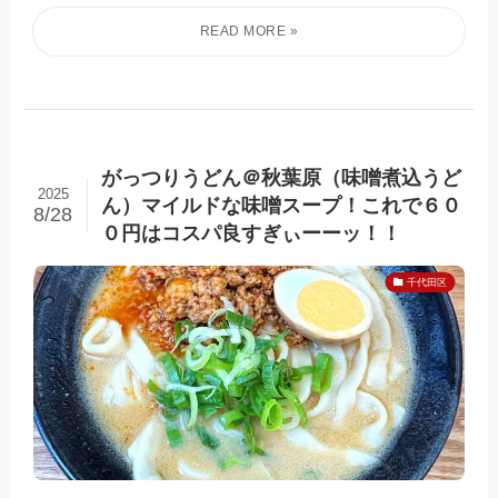
がっつりうどん＠秋葉原（味噌煮込うど
2025
ん）マイルドな味噌スープ！これで６０
8/28
０円はコスパ良すぎぃーーッ！！
千代田区