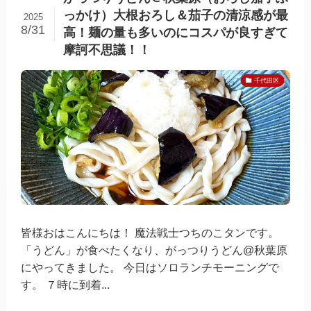
っかけ）大根おろし＆茄子の清涼感が最
2025
8/31
高！麺の量も多いのにコスパが良すぎて
摩訶不思議！！
千代田区
皆様おはこんにちは！ 魔法戦士つちのこタンです。
「うどん」が食べたくなり、がっつりうどん@秋葉原
にやってきました。 今日はソロランチモーニングで
す。 ７時に到着...