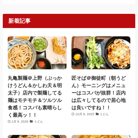
新着記事
丸亀製麺＠上野（ぶっか
匠そば＠御徒町（朝うど
けうどん＆かしわ天＆明
ん）モーニングはメニュ
太子）店内で製麺してる
ーはコスパが抜群！店内
麺はモチモチ＆ツルツル
は広々してるので居心地
食感！コスパも素晴らし
は良いですね！！
く最高ッ！！
10月 8, 2025
うどん
1月 9, 2026
うどん