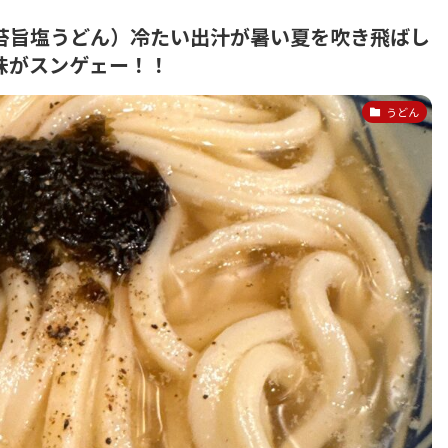
苔旨塩うどん）冷たい出汁が暑い夏を吹き飛ばし
味がスンゲェー！！
うどん