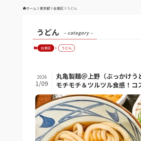
ホーム
東京都
台東区
うどん
うどん
– category –
台東区
うどん
丸亀製麺＠上野（ぶっかけう
2026
1/09
モチモチ＆ツルツル食感！コ