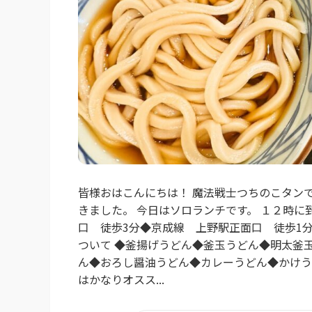
皆様おはこんにちは！ 魔法戦士つちのこタン
きました。 今日はソロランチです。 １２時に
口 徒歩3分◆京成線 上野駅正面口 徒歩1分
ついて ◆釜揚げうどん◆釜玉うどん◆明太釜
ん◆おろし醤油うどん◆カレーうどん◆かけう
はかなりオスス...