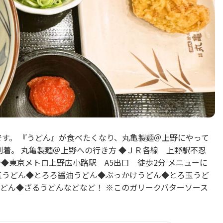
です。 『うどん』が食べたくなり、丸亀製麺＠上野にやって
到着。 丸亀製麺＠上野への行き方 ◆ＪＲ各線 上野駅不忍
◆東京メトロ上野広小路駅 A5出口 徒歩2分 メニューに
玉うどん◆とろろ醤油うどん◆ぶっかけうどん◆とろ玉うど
どん◆ざるうどんなどなど！ ※このガリークバターソース