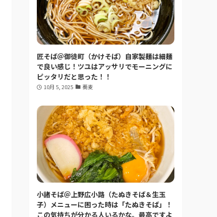
匠そば＠御徒町（かけそば）自家製麺は細麺
で良い感じ！ツユはアッサリでモーニングに
ピッタリだと思った！！
10月 5, 2025
蕎麦
小諸そば＠上野広小路（たぬきそば＆生玉
子）メニューに困った時は「たぬきそば」！
この気持ちが分かる人いるかな。最高ですよ