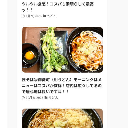
ツルツル食感！コスパも素晴らしく最高
ッ！！
1月 9, 2026
うどん
匠そば＠御徒町（朝うどん）モーニングはメ
ニューはコスパが抜群！店内は広々してるの
で居心地は良いですね！！
10月 8, 2025
うどん