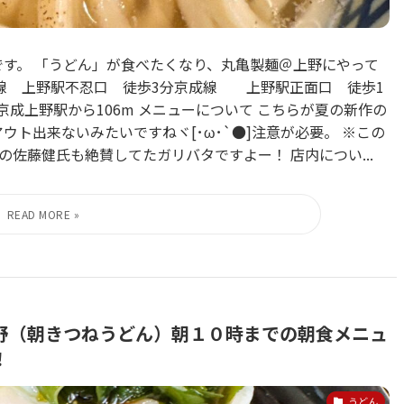
です。 「うどん」が食べたくなり、丸亀製麺＠上野にやって
各線 上野駅不忍口 徒歩3分京成線 上野駅正面口 徒歩1
京成上野駅から106m メニューについて こちらが夏の新作の
ウト出来ないみたいですねヾ[･ω･`●]注意が必要。 ※この
佐藤健氏も絶賛してたガリバタですよー！ 店内につい...
上野（朝きつねうどん）朝１０時までの朝食メニュ
！
うどん