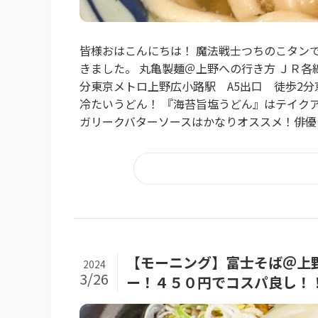
皆様おはこんにちは！ 魔法戦士つちのこタン
きました。 丸亀製麺＠上野への行き方 ＪＲ
分東京メトロ上野広小路駅 A5出口 徒歩2分
冷たいうどん！ 『海苔旨塩うどん』はテイクア
ガリークバターソースはかなりオススメ！俳優の
【モーニング】富士そば＠
2024
3/26
ー！４５０円でコスパ良し！