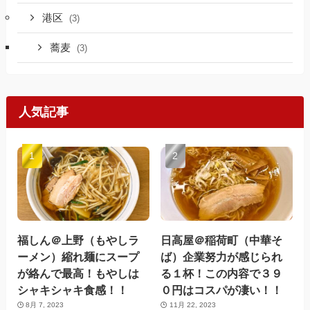
港区
(3)
蕎麦
(3)
人気記事
福しん＠上野（もやしラ
日高屋＠稲荷町（中華そ
ーメン）縮れ麺にスープ
ば）企業努力が感じられ
が絡んで最高！もやしは
る１杯！この内容で３９
シャキシャキ食感！！
０円はコスパが凄い！！
8月 7, 2023
11月 22, 2023