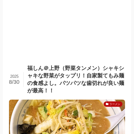
福しん＠上野（野菜タンメン）シャキシ
ャキな野菜がタップリ！自家製てもみ麺
2025
8/30
の食感よし。パツパツな歯切れが良い麺
が最高！！
ラーメン