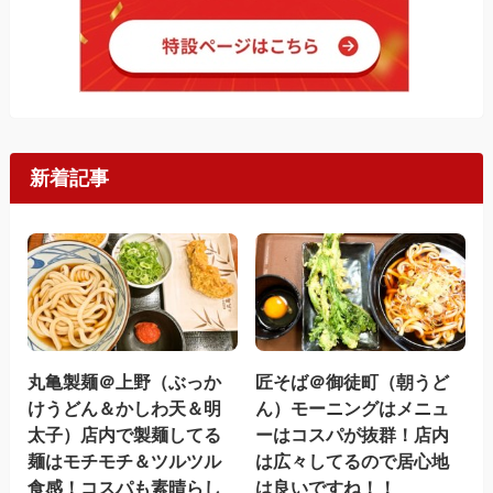
新着記事
丸亀製麺＠上野（ぶっか
匠そば＠御徒町（朝うど
けうどん＆かしわ天＆明
ん）モーニングはメニュ
太子）店内で製麺してる
ーはコスパが抜群！店内
麺はモチモチ＆ツルツル
は広々してるので居心地
食感！コスパも素晴らし
は良いですね！！