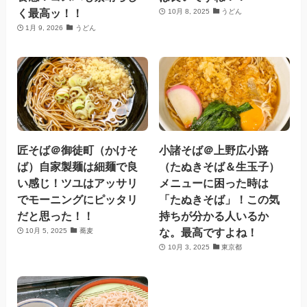
く最高ッ！！
10月 8, 2025
うどん
1月 9, 2026
うどん
匠そば＠御徒町（かけそ
小諸そば＠上野広小路
ば）自家製麺は細麺で良
（たぬきそば＆生玉子）
い感じ！ツユはアッサリ
メニューに困った時は
でモーニングにピッタリ
「たぬきそば」！この気
だと思った！！
持ちが分かる人いるか
な。最高ですよね！
10月 5, 2025
蕎麦
10月 3, 2025
東京都