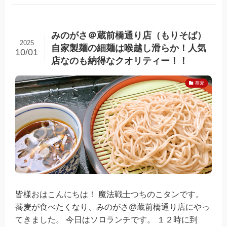
みのがさ＠蔵前橋通り店（もりそば）
2025
自家製麺の細麺は喉越し滑らか！人気
10/01
店なのも納得なクオリティー！！
蕎麦
皆様おはこんにちは！ 魔法戦士つちのこタンです。
蕎麦が食べたくなり、みのがさ@蔵前橋通り店にやっ
てきました。 今日はソロランチです。 １２時に到