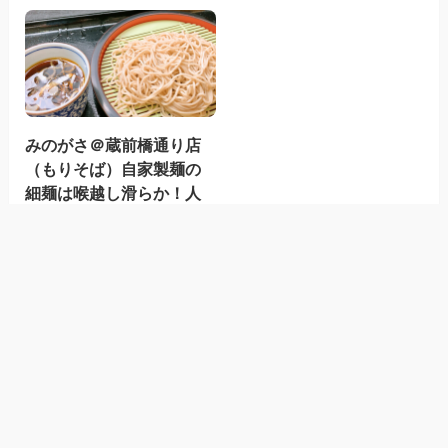
みのがさ＠蔵前橋通り店
（もりそば）自家製麺の
細麺は喉越し滑らか！人
気店なのも納得なクオリ
ティー！！
10月 1, 2025
蕎麦
月別
2026年1月
(1)