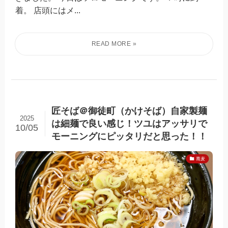
着。 店頭にはメ...
匠そば＠御徒町（かけそば）自家製麺
2025
は細麺で良い感じ！ツユはアッサリで
10/05
モーニングにピッタリだと思った！！
蕎麦