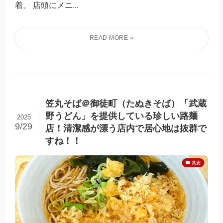
着。 店頭にメニ...
笠丸そば＠御徒町（たぬきそば）「武蔵
野うどん」を提供している珍しい路麺
2025
9/29
店！清潔感が漂う店内で居心地は抜群で
すね！！
蕎麦