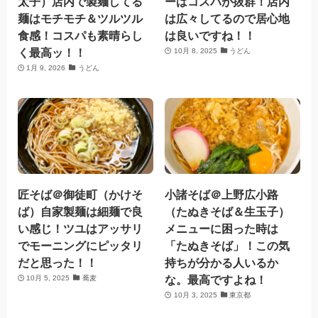
太子）店内で製麺してる
ーはコスパが抜群！店内
麺はモチモチ＆ツルツル
は広々してるので居心地
食感！コスパも素晴らし
は良いですね！！
く最高ッ！！
10月 8, 2025
うどん
1月 9, 2026
うどん
匠そば＠御徒町（かけそ
小諸そば＠上野広小路
ば）自家製麺は細麺で良
（たぬきそば＆生玉子）
い感じ！ツユはアッサリ
メニューに困った時は
でモーニングにピッタリ
「たぬきそば」！この気
だと思った！！
持ちが分かる人いるか
な。最高ですよね！
10月 5, 2025
蕎麦
10月 3, 2025
東京都